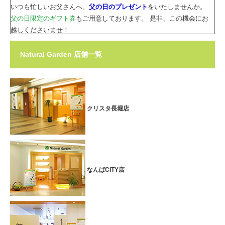
いつも忙しいお父さんへ、
父の日のプレゼント
をいたしませんか。
父の日限定のギフト券
もご用意しております。 是非、この機会にお
越しくださいませ！
母の日特別メニューがお得に受けられます♪
Natural Garden 店舗一覧
■期間：2026.5.1(金)～2026.5.10(日)
和歌山ミオ北館店では、母の日の限定メニューとして
プチトータルケアコース60分
特別価格6,600円(税込)
を実施します♪
※下記のメニューから30分×2メニューお選びいただけます。
クリスタ長堀店
【 部分ボディケア／部分アロマオイルトリートメント／フェイシャ
ルエステ／フットケア 】
※上記のコースには、メニュー切替り時のお着換えと準備等の時間が
含まれます。
なんばCITY店
いつも忙しいお母さんへ、
母の日のプレゼント
をいたしませんか。
母の日限定のギフト券
もご用意しております。 是非、この機会にお
越しくださいませ！
ウィンターバーゲン★人気メニューが特別価格に！！