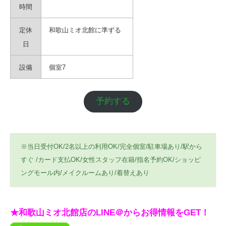
時間
定休
和歌山ミオ北館に準ずる
日
設備
個室7
予約する
※当日受付OK/2名以上の利用OK/完全個室/駐車場あり/駅から
すぐ /カード支払OK/女性スタッフ在籍/指名予約OK/ショッピ
ングモール内/メイクルームあり/着替えあり
★和歌山ミオ北館店のLINE＠からお得情報をGET！