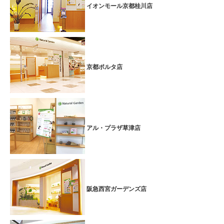
イオンモール京都桂川店
■期間：2026.1.2(金)～1.31(土)
和歌山ミオ北館店では上記期間中、
ウィンターバーゲン☆冬のスペシ
ャルコース！！
として
期間限定のお得なコースをご用意しました！！
【 全身ボディケア50分 + ヘッドリフレッシュ10分 】
特別価格 60分
5,400円(税込5,940円)
京都ポルタ店
全身ボディケアで身体をほぐし、ヘッドリフレッシュで頭や目の疲れ
を癒します。
寒さで身体が凝り固まってくるこの時期にはおすすめのコースです♪
お買い物の合間やお仕事帰りに、是非お越しください。
アル・プラザ草津店
Xmas限定★贅沢な香りのローズオイルトリートメント
+ドライヘッドスパ
■期間：2025.12.1(月)～2025.12.25(木)
和歌山ミオ北館店では、
Xmasスペシャルプラン
として、
ローズオイルトリートメント60分+ドライヘッドスパ10分
特別価格
7,500円(税込8,250円)
を実施しております♪
阪急西宮ガーデンズ店
ローズの贅沢な香りに包まれ、ゆったりとしたリラックスタイムを過
ごしませんか♪
詳細はコチラ