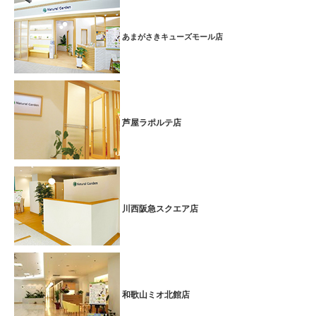
溜まったお疲れスッキリ！夏のスペシャルコース
■期間：2025.7.1(火)～2025.7.21(月)
あまがさきキューズモール店
和歌山ミオ北館店では、サマーバーゲン特別コースとして、7月1日
(火)～7月21日(月)の期間、
【 夏のスぺシャルコース 】
を実施します。
フットケア30分＋部分ボディケア30分
特別価格5500円（税込6050
円）
にて！！
芦屋ラポルテ店
ふくらはぎ～足裏のツボを刺激するフットケアと、
お疲れの箇所を揉みほぐすボディケアの組み合わせ♪
今だけの大変お得なコースになっております。 是非この機会にお越
川西阪急スクエア店
しください。
ボディケアが特別価格に！カラダスッキリ！夏フェア
■期間：2025.6.6(金)～2025.6.30(月)
和歌山ミオ北館店では、夏のプレセールとして、6月6日(金) ～ 6月30
和歌山ミオ北館店
日(月)の期間、
全身ボディケア
70分6,300円（税込6,930円）
を実施します♪