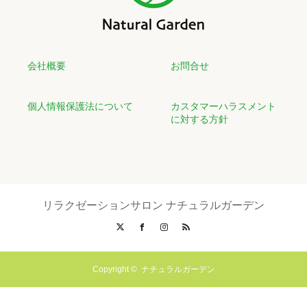
いつも忙しいお母さんへ★今だけ母の日特別コース
■期間：2025.5.1(木)～2025.5.11(日)
和歌山ミオ北館店では、母の日の限定コースとして
プチトータルケアコース60分
特別価格5,900円 （税込6,490円）
を実
施します♪
会社概要
お問合せ
※下記のメニューから30分×2メニューお選びいただけます。
個人情報保護法について
カスタマーハラスメント
【 部分ボディケア／部分アロマオイルトリートメント／フェイシャ
に対する方針
ルエステ／ フットケア 】
※上記のコースには、メニュー切替り時のお着換えと準備等の時間が
含まれます。
いつも忙しいお母さんへ、
母の日のプレゼント
をいたしませんか。
母の日限定のギフト券
もご用意しております。 是非、この機会にお
リラクゼーションサロン ナチュラルガーデン
越しくださいませ！
X
Facebook
Instagram
RSS
溜まったお疲れスッキリ！冬のバーゲンコース
■期間：2025.1.2(木)～1.31(金)
Copyright ©
ナチュラルガーデン
和歌山ミオ北館店では上記期間中、
ウィンターバーゲン☆冬のスペシ
ャルコース！！
として