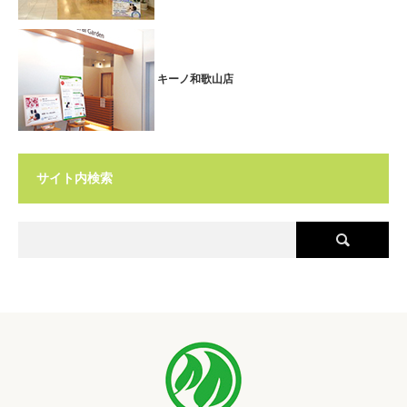
全身ボディケアで、日頃のお疲れの箇所をしっかり＆ゆっくりもみほ
ぐしませんか？
キーノ和歌山店
期間限定
のお得なコースとなりますので、是非この機会に！
父の日にオススメ！全身ボディケアがお得に♪
■期間：2025.6.1(日)～2025.6.15(日)
和歌山ミオ北館店では、父の日の限定メニューとして
サイト内検索
全身ボディケア６０分＋目元スッキリ５分
特別価格65分5,900円（税
込6,490円）
を実施します♪
全身ボディケアでお疲れの箇所をしっかり＆ゆっくりもみほぐし、
日頃パソコンなどでお疲れの目の疲労を和らげる父の日の特別コース
です。
いつも忙しいお父さんへ、
父の日のプレゼント
をいたしませんか。
父の日限定のギフト券
もご用意しております。 是非、この機会にお
越しくださいませ！