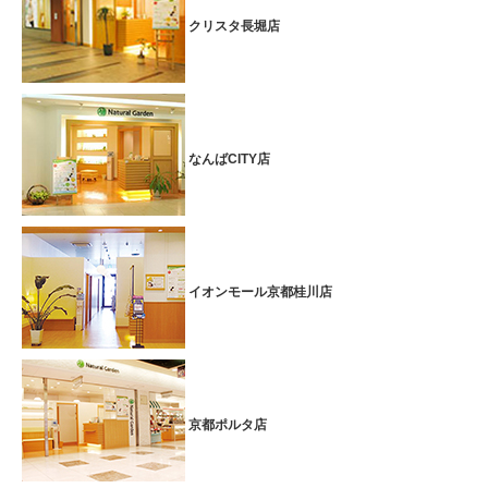
甘く爽やかな香りで心地よいリラックス♪【ボディ】マジョ
クリスタ長堀店
ラム&ミントオイルトリートメント
（フットバス + 酵素ドリンク1杯） のサービス付
温かみのあるスパイシーな香りの「マジョラム」と、清涼感のある
「ペパーミント」のブレンドオイル♪ 緊張を和らげ、ココロも身体も
なんばCITY店
前向きな気持ちに！
特別価格＞＞７０分 ８,０３０円（税込）【～2026.4月末日迄】
スマホやPCで目・頭・首・肩がお疲れの方へ【ボディケア】眼のお
疲れスッキリコース
特別価格＞＞７０分 ７,５９０円（税込）【～2026.4月末日迄】
イオンモール京都桂川店
ぷるんとハリのある弾力肌を目指す♪【フェイシャル】コラーゲンパ
ックコース
コラーゲンをたっぷり配合したジェルクリームパックが、角質層のす
みずみまで浸透し、シワやたるみに働きかけます。春の気温や環境の
京都ポルタ店
変化によるゆらぎ肌に潤いを与えます♪
特別価格＞＞７０分 ７,５９０円（税込）【～2026.4月末日迄】