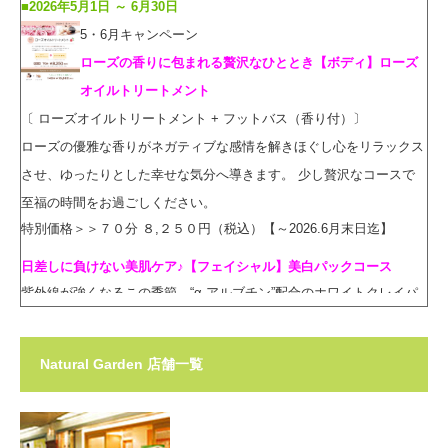
■2026年5月1日 ～ 6月30日
5・6月キャンペーン
ローズの香りに包まれる贅沢なひととき【ボディ】ローズ
オイルトリートメント
〔 ローズオイルトリートメント + フットバス（香り付）〕
ローズの優雅な香りがネガティブな感情を解きほぐし心をリラックス
させ、ゆったりとした幸せな気分へ導きます。 少し贅沢なコースで
至福の時間をお過ごしください。
特別価格＞＞７０分 ８,２５０円（税込）【～2026.6月末日迄】
日差しに負けない美肌ケア♪【フェイシャル】美白パックコース
紫外線が強くなるこの季節、“α-アルブチン”配合のホワイトクレイパ
ックで日焼けによるシミ・ソバカスを防ぎます。 お肌に潤いを与え
透明感のある白い肌へ導きます。
特別価格＞＞７０分 ７,５９０円（税込）【～2026.6月末日迄】
Natural Garden 店舗一覧
■2026年3月1日 ～ 4月30日
3・4月キャンペーン