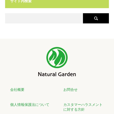
サイト内検索
特別価格＞＞７０分 ６,９００円（税込７,５９０円）【～2025.12月
末日迄】
ぷるんとハリのある弾力肌を目指す【フェイシャル】コラーゲンパッ
クコース
コラーゲンをたっぷり配合したジェルクリームパックが、 角質層の
すみずみまで浸透し、シワやたるみに働きかけます。 水分不足に陥
りやすい冬の乾燥肌に潤いを与えます♪
特別価格＞＞７０分 ６,９００円（税込７,５９０円）【～2025.12月
末日迄】
■2025年9月1日 ～ 10月31日
9・10月キャンペーン
じっくりほぐして心も体も幸せ気分に♪【ボディ】ラベンダー&サイプ
会社概要
お問合せ
レスオイルトリートメント
（フットバス + 酵素ドリンク1杯）のサービス付
個人情報保護法について
カスタマーハラスメント
優しいフローラルな「ラベンダー」と森林を思わせる清々しい「サイ
に対する方針
プレス」のブレンドオイルで、心身ともに幸せ気分に♪日頃溜まった