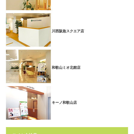
乾燥による肌のトラブルが気になる方におすすめ。キメを整え、保湿
＆美容成分が浸透しやすいお肌へ。みずみずしい艶やかな美肌へ導く
コースです♪
特別価格＞＞７０分 ７,２００円（税込７,９２０円）【～2026.2月末
川西阪急スクエア店
日迄】
フェイシャルエステは、
【Dr.PUR BEAUTE】の化粧品
を使用してお
ります。
※詳しくはスタッフまで
和歌山ミオ北館店
■2025年11月1日 ～ 12月末日
11・12月キャンペーン
心地よい香りで心身ともに深いリラックスへ・・・【ボディ】マジョ
ラム&オレンジオイルトリートメント
キーノ和歌山店
（フットバス + 酵素ドリンク1杯）のサービス付
温かみのあるスパイシーな香りの「マジョラム」と、 みずみずしく
甘酸っぱい「オレンジ」のブレンドオイル♪ 全身の筋肉をほぐし血行
を促すことで、疲れを癒します。