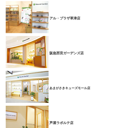
■2026年1月1日 ～ 2月末日
1・2月キャンペーン
心地よい木の香りで気分もリフレッシュ♪【ボディ】サイプ
アル・プラザ草津店
レス&ローズウッドオイルトリートメント
（フットバス + 酵素ドリンク1杯） のサービス付
寒さが一段と強まるこの季節。身体も冷えて、固まりがちに…。甘く
爽やかな香りのサイプレスと、自然の心地よさを思わせるローズウッ
阪急西宮ガーデンズ店
ドのブレンドオイルで心と身体を癒しませんか♪
特別価格＞＞７０分 ６,９００円（税込７,５９０円）【～2026.2月末
日迄】
つらい肩こりに！温めてほぐしてスッキリ♪【ボディケア】頭・首・
あまがさきキューズモール店
肩こりスッキリコース
特別価格＞＞６０分 ５,６００円（税込６,１６０円）【～2026.2月末
日迄】
キメが整った艶やかな美肌へ導く【フェイシャル】艶美肌パックコー
芦屋ラポルテ店
ス