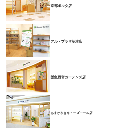
ごしませんか♪
詳細はコチラ
京都ポルタ店
いつも頑張っているお父さんへ！父の日限定コース！
■期間：2025.6.1(日)～2025.6.15(日)
芦屋ラポルテ店では、父の日の限定メニューとして
全身ボディケア６０分＋目元スッキリ５分
特別価格65分5,900円（税
アル・プラザ草津店
込6,490円）
を実施します♪
全身ボディケアでお疲れの箇所をしっかり＆ゆっくりもみほぐし、
日頃パソコンなどでお疲れの目の疲労を和らげる父の日の特別コース
です。
阪急西宮ガーデンズ店
いつも忙しいお父さんへ、
父の日のプレゼント
をいたしませんか。
父の日限定のギフト券
もご用意しております。 是非、この機会にお
越しくださいませ！
いつも忙しいお母さんへ★今だけ母の日特別コース
あまがさきキューズモール店
■期間：2025.5.1(木)～2025.5.11(日)
芦屋ラポルテ店では、母の日の限定コースとして
プチトータルケアコース60分
特別価格5,900円 （税込6,490円）
を実