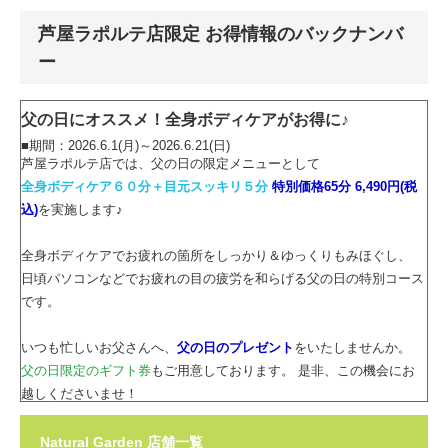
芦屋ラポルテ店限定 お得情報のバックナンバ
ー
父の日にオススメ！全身ボディケアがお得に♪
■期間：2026.6.1(月)～2026.6.21(日)
芦屋ラポルテ店では、父の日の限定メニューとして
全身ボディケア６０分＋目元スッキリ５分
特別価格65分 6,490円(税
込)
を実施します♪
全身ボディケアでお疲れの箇所をしっかり＆ゆっくりもみほぐし、
日頃パソコンなどでお疲れの目の疲労を和らげる父の日の特別コース
です。
いつも忙しいお父さんへ、
父の日のプレゼント
をいたしませんか。
父の日限定のギフト券
もご用意しております。 是非、この機会にお
越しくださいませ！
母の日特別メニューがお得に受けられます♪
Natural Garden 店舗一覧