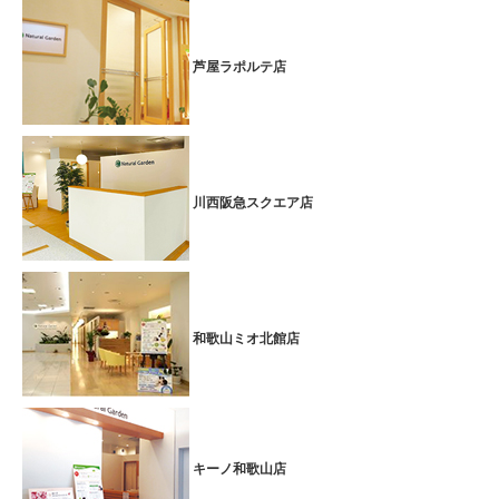
施します♪
芦屋ラポルテ店
※下記のメニューから30分×2メニューお選びいただけます。
【 部分ボディケア／部分アロマオイルトリートメント／フェイシャ
ルエステ／ フットケア 】
※上記のコースには、メニュー切替り時のお着換えと準備等の時間が
含まれます。
川西阪急スクエア店
いつも忙しいお母さんへ、
母の日のプレゼント
をいたしませんか。
母の日限定のギフト券
もご用意しております。 是非、この機会にお
越しくださいませ！
Ｘｍａｓ限定★高級感溢れるジャスミンオイルトリート
和歌山ミオ北館店
メント
■期間：2024.12.1(日)～12.25(水)
芦屋ラポルテ店では、
Ｘｍａｓスペシャルプラン
としまして
ジャスミンオイルトリートメント
60分6,600円(税込7,260円)
を実施し
ております♪
キーノ和歌山店
高揚感や多幸感をもたらしてくれるジャスミンの香りに包まれ、至福
のひとときを過ごしませんか？
詳細はコチラ