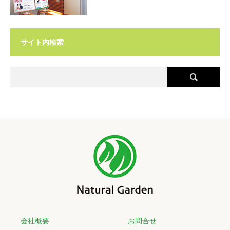
父の日にオススメ！全身ボディケアがお得に♪
■期間：2024.6.1(土)～2024.6.16(日)
サイト内検索
芦屋ラポルテ店では、父の日の限定メニューとして
全身ボディケア６０分＋目元スッキリ５分
特別価格65分5,900円（税
込6,490円）
を実施します♪
全身ボディケアでお疲れの箇所をしっかり＆ゆっくりもみほぐし、
日頃パソコンなどでお疲れの目の疲労を和らげる父の日の特別コース
です。
いつも忙しいお父さんへ、
父の日のプレゼント
をいたしませんか。
父の日限定のギフト券
もご用意しております。 是非、この機会にお
越しくださいませ！
いつも忙しいお母さんへ★今だけ母の日特別コース
■期間：2024.5.1(水)～2024.5.12(日)
芦屋ラポルテ店では、母の日の限定コースとして
プチトータルケアコース60分
特別価格5,900円 （税込6,490円）
を実
会社概要
お問合せ
施します♪