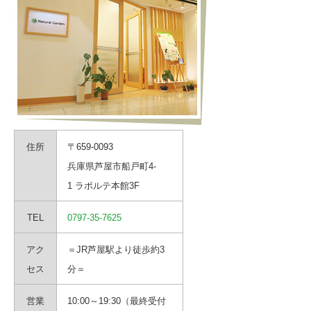
住所
〒659-0093
兵庫県芦屋市船戸町4-
1 ラポルテ本館3F
TEL
0797-35-7625
アク
＝JR芦屋駅より徒歩約3
セス
分＝
営業
10:00～19:30（最終受付