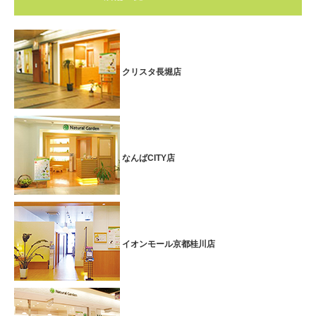
■期間：2026.5.1(金)～2026.5.10(日)
芦屋ラポルテ店では、母の日の限定メニューとして
プチトータルケアコース60分
特別価格6,600円(税込)
を実施します♪
※下記のメニューから30分×2メニューお選びいただけます。
クリスタ長堀店
【 部分ボディケア／部分アロマオイルトリートメント／フェイシャ
ルエステ／フットケア 】
※上記のコースには、メニュー切替り時のお着換えと準備等の時間が
含まれます。
なんばCITY店
いつも忙しいお母さんへ、
母の日のプレゼント
をいたしませんか。
母の日限定のギフト券
もご用意しております。 是非、この機会にお
越しくださいませ！
とっておきのご褒美に！Xmasスペシャルプラン☆
イオンモール京都桂川店
■期間：2025.12.1(月)～2025.12.25(木)
芦屋ラポルテ店では、
Xmasスペシャルプラン
として、
ローズオイルトリートメント60分+ドライヘッドスパ10分
特別価格
7,500円(税込8,250円)
を実施しております♪
ローズの贅沢な香りに包まれ、ゆったりとしたリラックスタイムを過