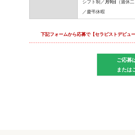
シフト制／
月9日
（週休二
／慶弔休暇
下記フォームから応募で【セラピストデビュー
ご応募は、
または