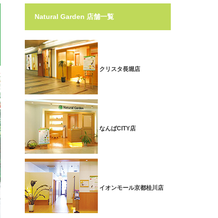
Natural Garden 店舗一覧
クリスタ長堀店
なんばCITY店
イオンモール京都桂川店