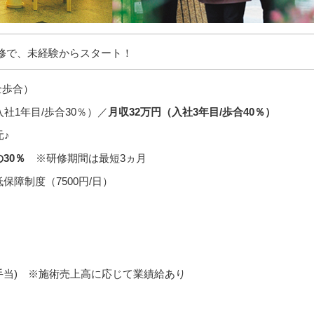
修で、未経験からスタート！
全歩合）
入社1年目/歩合30％）／
月収32万円（入社3年目/歩合40％）
♪
30％
※研修期間は最短3ヵ月
障制度（7500円/日）
+各種手当) ※施術売上高に応じて業績給あり