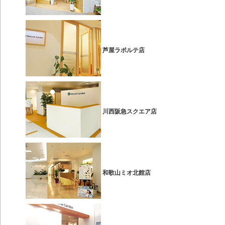
芦屋ラポルテ店
川西阪急スクエア店
和歌山ミオ北館店