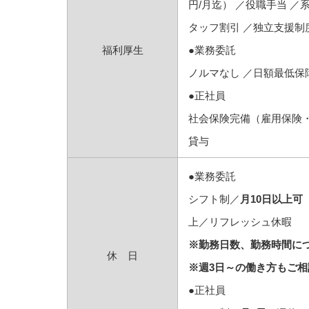
円/月迄） ／役職手当 
タッフ割引 ／独立支援制
福利厚生
●業務委託
ノルマなし ／日額最低保障
●正社員
社会保険完備（雇用保険
貸与
●業務委託
シフト制／
月10日以上可
上／リフレッシュ休暇
※勤務日数、勤務時間に
休 日
※週3日～の働き方もご相
●正社員