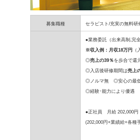
募集職種
セラピスト/充実の無料研
●業務委託（出来高制,完
※収入例：月収18万円
（
◎
売上の39％
を歩合で還元
◎入店後研修期間は
売上の
◎ノルマ無 ◎安心の最低保
◎経験･能力により優遇
●正社員 月給 202,000円
(202,000円+業績給