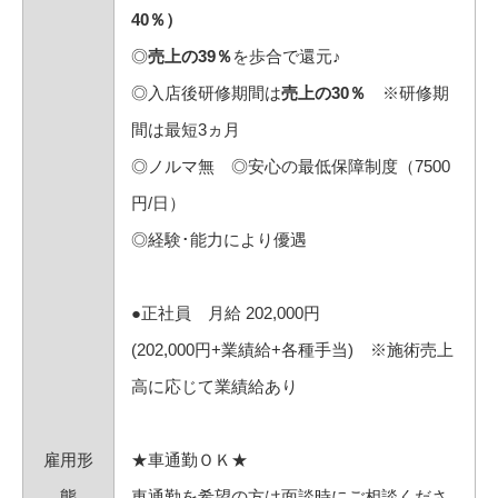
40％）
◎
売上の39％
を歩合で還元♪
◎入店後研修期間は
売上の30％
※研修期
間は最短3ヵ月
◎ノルマ無 ◎安心の最低保障制度（7500
円/日）
◎経験･能力により優遇
●正社員 月給 202,000円
(202,000円+業績給+各種手当) ※施術売上
高に応じて業績給あり
雇用形
★車通勤ＯＫ★
態
車通勤を希望の方は面談時にご相談くださ