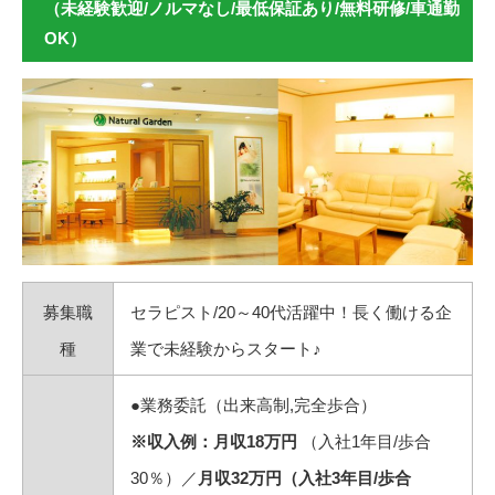
（未経験歓迎/ノルマなし/最低保証あり/無料研修/車通勤
OK）
募集職
セラピスト/20～40代活躍中！長く働ける企
種
業で未経験からスタート♪
●業務委託（出来高制,完全歩合）
※収入例：月収18万円
（入社1年目/歩合
30％）／
月収32万円（入社3年目/歩合