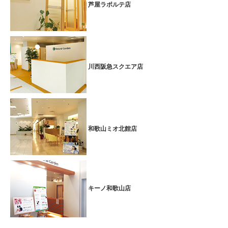
芦屋ラポルテ店
川西阪急スクエア店
和歌山ミオ北館店
キーノ和歌山店