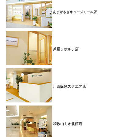
あまがさきキューズモール店
芦屋ラポルテ店
川西阪急スクエア店
和歌山ミオ北館店