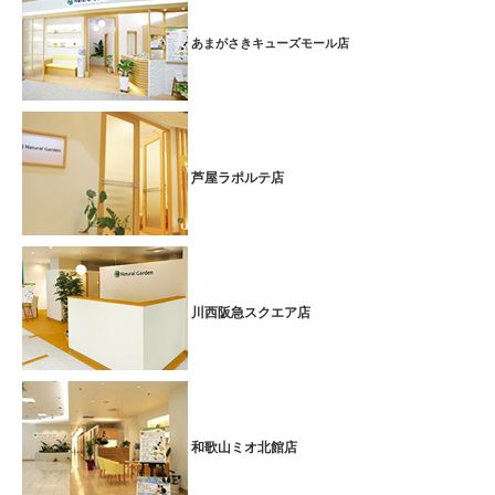
あまがさきキューズモール店
芦屋ラポルテ店
川西阪急スクエア店
和歌山ミオ北館店