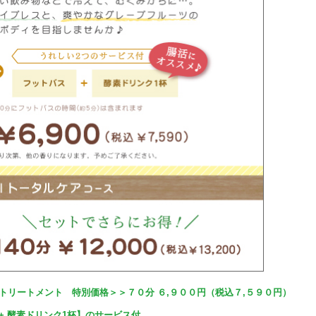
リートメント 特別価格＞＞７０分 ６,９００円（税込７,５９０円）
 + 酵素ドリンク1杯】のサービス付