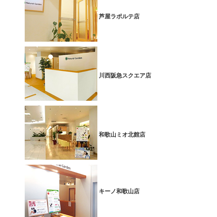
芦屋ラポルテ店
川西阪急スクエア店
和歌山ミオ北館店
キーノ和歌山店