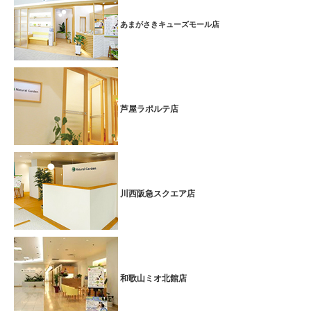
あまがさきキューズモール店
芦屋ラポルテ店
川西阪急スクエア店
和歌山ミオ北館店