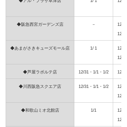
◆アル・プラザ草津店
1/ 1
12/
◆阪急西宮ガーデンズ店
－
12/
12/
◆あまがさきキューズモール店
1/ 1
12/
12/
◆芦屋ラポルテ店
12/31・1/1・1/2
12/
◆川西阪急スクエア店
12/31・1/1・1/2
12/
12/
◆和歌山ミオ北館店
1/1
12/
12/