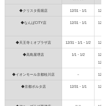
◆クリスタ長堀店
12/31・1/1
12/
◆なんばCITY店
12/31・1/1
12/
◆天王寺ミオプラザ店
12/31・1/1・1/2
12/
◆高島屋堺店
1/1・1/2
12/
12/
◆イオンモール京都桂川店
－
12/
◆京都ポルタ店
12/31・1/1
12/