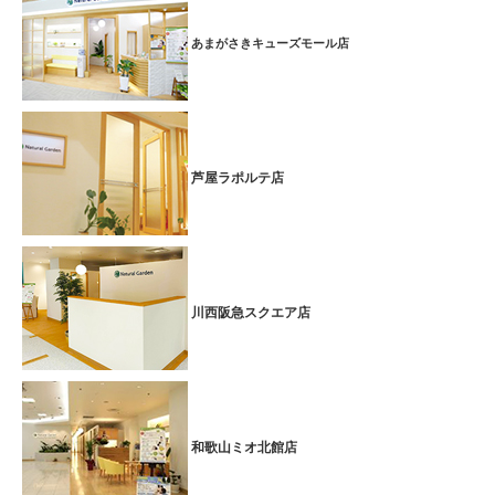
あまがさきキューズモール店
芦屋ラポルテ店
川西阪急スクエア店
和歌山ミオ北館店